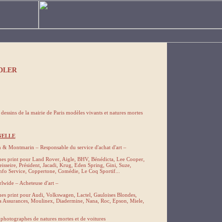
NDLER
dessins de la mairie de Paris modèles vivants et natures mortes
NELLE
 & Montmarin – Responsable du service d'achat d'art –
nes print pour Land Rover, Aigle, BHV, Bénédicta, Lee Cooper,
isseire, Président, Jacadi, Krug, Eden Spring, Gini, Suze,
Info Service, Coppertone, Comédie, Le Coq Sportif...
wide – Acheteuse d'art –
es print pour Audi, Volkswagen, Lactel, Gauloises Blondes,
 Assurances, Moulinex, Diadermine, Nana, Roc, Epson, Miele,
photographes de natures mortes et de voitures