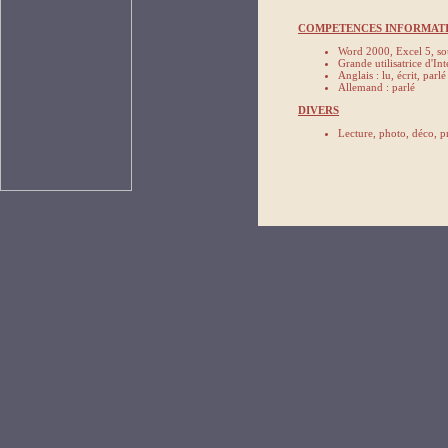
COMPETENCES INFORMATI
Word 2000, Excel 5, s
Grande utilisatrice d'Int
Anglais : lu, écrit, parlé
Allemand : parlé
DIVERS
Lecture, photo, déco, pr