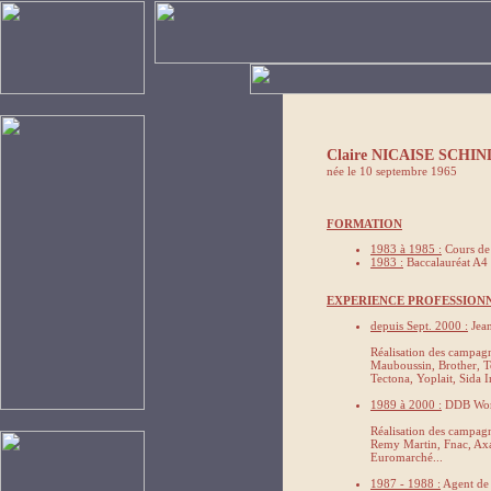
Claire NICAISE SCHI
née le 10 septembre 1965
FORMATION
1983 à 1985 :
Cours de 
1983 :
Baccalauréat A4
EXPERIENCE PROFESSION
depuis Sept. 2000 :
Jean
Réalisation des campag
Mauboussin, Brother, Te
Tectona, Yoplait, Sida 
1989 à 2000 :
DDB Worl
Réalisation des campagn
Remy Martin, Fnac, Axa
Euromarché...
1987 - 1988 :
Agent de 