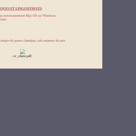
QUES ET LINGUISTIQUES
ous environnement Mac OS ou Windows
ernet
atique du piano classique, très amateur de jazz
cv_claire.pdf